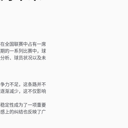
支在全国联赛中占有一席
近期的一系列比赛中，球
术分析、球员状况以及未
竞争力不足，这条路并不
现逐渐减少，这不仅影响
持稳定性成为了一项重要
情感上的纠结也反映了广