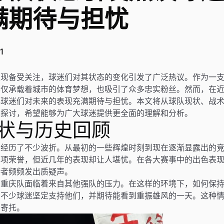
满期待与担忧
1
表现备受关注，球迷们对其状态的变化引发了广泛热议。作为一
不仅承载着城市的体育梦想，也吸引了众多忠实粉丝。然而，在
得球迷们对未来的表现充满期待与担忧。本文将从球队现状、战
入探讨，希望能够为广大球迷提供更全面的理解和分析。
现状与历史回顾
中经历了不少波折。从最初的一些辉煌时刻到现在逐渐显露出的
多项荣誉，但近几年的表现却让人堪忧。在各大赛事中的出色表
持者频频发出质疑声。
，重庆队面临着来自其他强队的压力。在这样的环境下，如何保
有不少球迷坚定支持他们，并期待能看到重振雄风的一天。这种
的寄托。