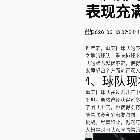
表现充
2026-03-13 07:24:4
近年来，重庆排球队的
之地的球队，重庆排球
队的状态起伏不定，使
来展望四个方面进行深
1、球队
重庆排球队在过去几年
平坦。虽然曾经获得过
了团队士气，也使得支
随着联赛竞争愈发激烈
挑战。尽管如此，仍然
大粉丝对团队深厚感情