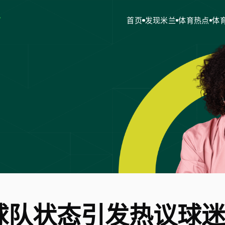
首页
发现米兰
体育热点
体
球队状态引发热议球