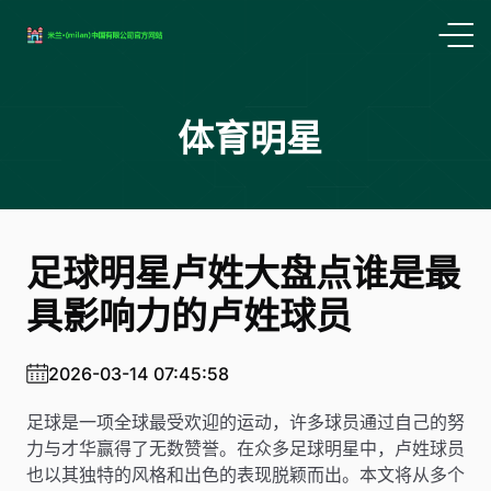
体育明星
足球明星卢姓大盘点谁是最
具影响力的卢姓球员
2026-03-14 07:45:58
足球是一项全球最受欢迎的运动，许多球员通过自己的努
力与才华赢得了无数赞誉。在众多足球明星中，卢姓球员
也以其独特的风格和出色的表现脱颖而出。本文将从多个