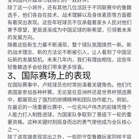
除了这一小将外，还有其他几位活跃于不同联赛中的鲁籍
选手，他们各自在技术、战术理解以及身体素质等方面都
有着突出表现。这些年轻球员不仅承载着家乡人民对他们
寄予厚望，更是逐渐成为中国足球的新希望，引领着未来
的发展方向。
随着这些新生力量不断涌现，整个球队氛围焕然一新。新
的战术理念、新的方法论不断被引入，让人看到了中国足
坛新的发展契机。未来几年内，我们有理由相信，这些年
轻鲁籍选手会给我们带来更多惊喜。
3、国际赛场上的表现
在国际赛事中，卢姓球员也时常扮演着关键角色。他们代
表国家参加各种杯赛，无论是在亚洲杯还是世界杯预选赛
中，都展现出了强烈的拼搏精神和团队协作能力。例如，
在最近的一场重要比赛中，一位名叫卢伟杰的前锋凭借个
人能力打入制胜进球，为国家队争取到了晋级下一轮的重
要资格。这种关键时刻挺身而出的勇气使他成为全队核心
之一。
除了进攻端表现突出之外，一些防守型鲁籍玩家同样不容